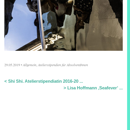
29.05.2019
•
Allgemein
,
Atelierstipendien für AbsolventInnen
<
Shi Shi. Atelierstipendiatin 2016-20 ...
>
Lisa Hoffmann ‚Seafever‘ ...