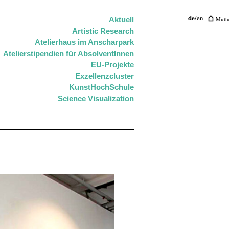
de
/
en
Muthe
Aktuell
Artistic Research
Atelierhaus im Anscharpark
Atelierstipendien für AbsolventInnen
EU-Projekte
Exzellenzcluster
KunstHochSchule
Science Visualization