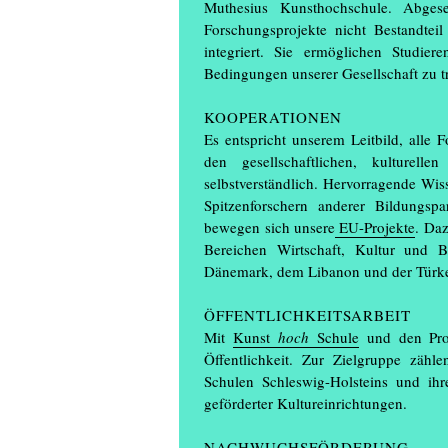
Muthesius Kunsthochschule. Abge
Forschungsprojekte nicht Bestandtei
integriert. Sie ermöglichen Studier
Bedingungen unserer Gesellschaft zu tr
KOOPERATIONEN
Es entspricht unserem Leitbild, alle 
den gesellschaftlichen, kulturell
selbstverständlich. Hervorragende Wis
Spitzenforschern anderer Bildungs
bewegen sich unsere
EU-Projekte
. Da
Bereichen Wirtschaft, Kultur und B
Dänemark, dem Libanon und der Türke
ÖFFENTLICHKEITSARBEIT
Mit
Kunst
hoch
Schule
und den Pro
Öffentlichkeit. Zur Zielgruppe zäh
Schulen Schleswig-Holsteins und ihr
geförderter Kultureinrichtungen.
NACHWUCHSFÖRDERUNG